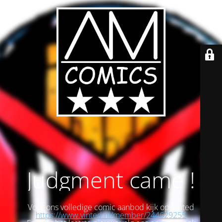
Judgment came !
Voor ons volledige comic aanbod kijk op Vinted
https://www.vinted.nl/member/244629255